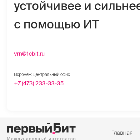
Воронеж Центральный офис
+7 (473) 233-33-35
Главная
Поддержка SLA
© 1997-2023 — Первый Бит
Контакты
ул. 20 лет Октября, д.119
(Дом Быта), 7 этаж
Воронеж Центральный
vrn@1cbit.ru
+7 (473) 233-33-