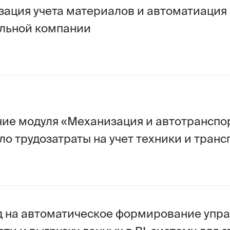
дуля «Механизация и автотранспорт» на базе
удозатраты на учет техники и транспорта в 
автоматическое формирование управленческ
 выгрузку данных в BI-систему для строитель