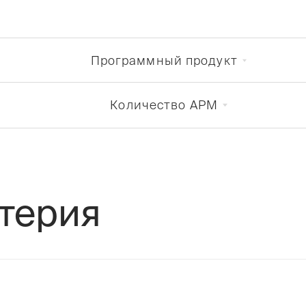
Программный продукт
Количество АРМ
ерия
 учета материалов и автоматиация расчета з
й компании