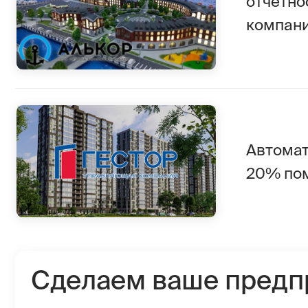
Автоматизац
20% помогло
Сделаем ваше предпри
устойчивее и сильнее
с помощью ИТ
vrn@1cbit.ru