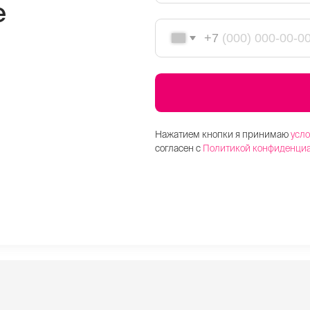
 офис
35