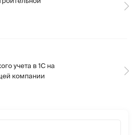
в 1С на
ании
ить
спользованию сайта и