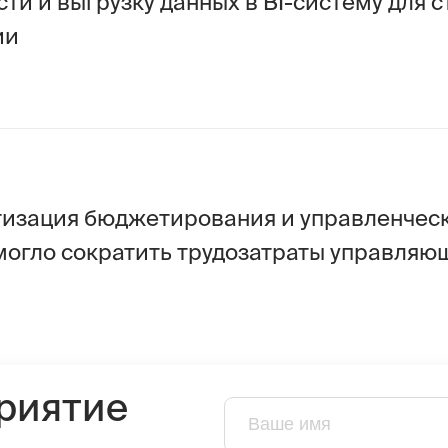
ия бюджетирования и управленческого учета 
 сократить трудозатраты управляющей комп
ятие
+7
Отправ
Нажатием кнопки я принимаю
условия Оферты
по и
согласен с
Политикой конфиденциальности