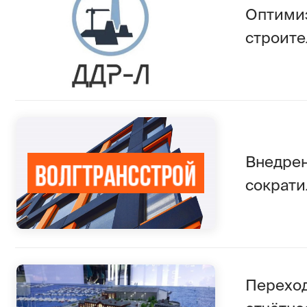
Внедрение мо
сократило тр
Переход на 
отчётности и
компании