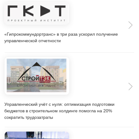
Переход на автоматическое формирование управленческой
отчётности и выгрузку данных в BI-систему для
строительной компании
Автоматизация бюджетирования и управленческого учета в
1С на 20% помогло сократить трудозатраты управляющей
компании
Переход с трудозатратной ручной обработки данных
на полностью автоматизированное финансовое
управление в системе Бит.Финанс у поставщика в
области ветроэнергетики ATS