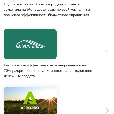
+7
Отправить
Нажатием кнопки я принимаю
условия Оферты
по использованию сайта и согласен с
Политикой
конфиденциальности
Воронеж Центральный офис
vrn@1cbit.ru
+7 (473) 233-33-35