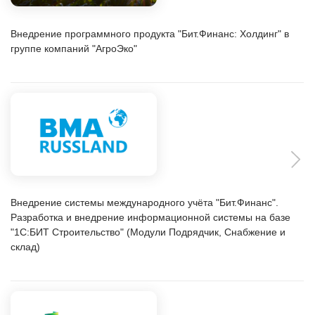
Главная
Поддержка SLA
Контакты
vrn@1cbit.ru
Воронеж Центральный офис
+7 (473) 233-33-35
ул. 20 лет Октября,
д.119 (Дом Быта), 7
этаж
© 1997-2023 — Первый Бит