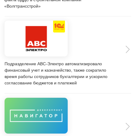
Внедрение системы международного учёта "Бит.Финанс".
Разработка и внедрение информационной системы на базе
"1С:БИТ Строительство" (Модули Подрядчик, Снабжение и
склад)
Внедрение программного продукта "Бит.Финанс: Холдинг" в
ПАО "ТНС Энерго Воронеж"
Сделаем ваше предприятие
устойчивее и сильнее с помощью ИТ