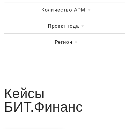
БИТ.Финанс
«Гипрокоммундортранс» в три раза ускорил получение
управленческой отчетности
Управленческий учёт с нуля: оптимизация подготовки
бюджетов в строительном холдинге помогла на 20%
сократить трудозатраты